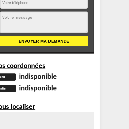
os coordonnées
indisponible
reau
indisponible
ntier
us localiser