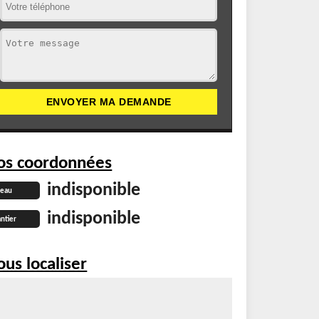
os coordonnées
indisponible
reau
indisponible
ntier
us localiser