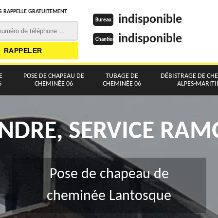
 RAPPELLE GRATUITEMENT
indisponible
Bureau
indisponible
Chantier
E
POSE DE CHAPEAU DE
TUBAGE DE
DÉBISTRAGE DE CH
6
CHEMINÉE 06
CHEMINÉE 06
ALPES-MARIT
NDRE, SERVICE RA
Pose de chapeau de
cheminée Lantosque