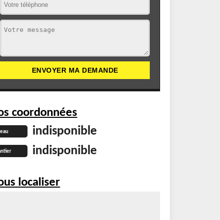
os coordonnées
indisponible
reau
indisponible
ntier
us localiser