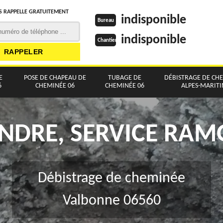
 RAPPELLE GRATUITEMENT
indisponible
Bureau
indisponible
Chantier
E
POSE DE CHAPEAU DE
TUBAGE DE
DÉBISTRAGE DE CH
6
CHEMINÉE 06
CHEMINÉE 06
ALPES-MARIT
NDRE, SERVICE RA
Débistrage de cheminée
Valbonne 06560