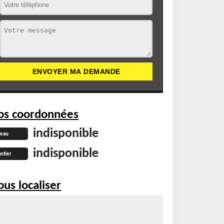
os coordonnées
indisponible
reau
indisponible
ntier
us localiser