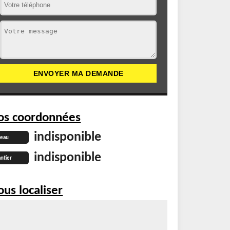
os coordonnées
indisponible
reau
indisponible
ntier
us localiser