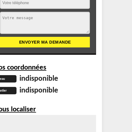
os coordonnées
indisponible
reau
indisponible
ntier
us localiser