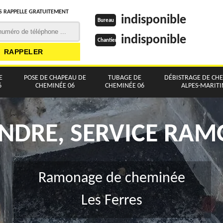
 RAPPELLE GRATUITEMENT
indisponible
Bureau
indisponible
Chantier
E
POSE DE CHAPEAU DE
TUBAGE DE
DÉBISTRAGE DE CH
6
CHEMINÉE 06
CHEMINÉE 06
ALPES-MARIT
NDRE, SERVICE RA
Ramonage de cheminée
Les Ferres