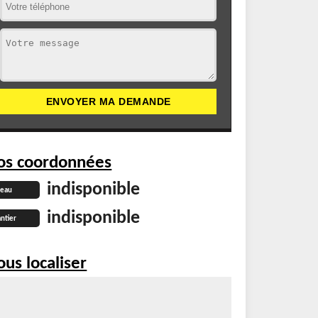
os coordonnées
indisponible
reau
indisponible
ntier
us localiser