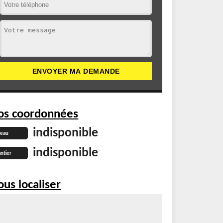
os coordonnées
indisponible
reau
indisponible
ntier
us localiser