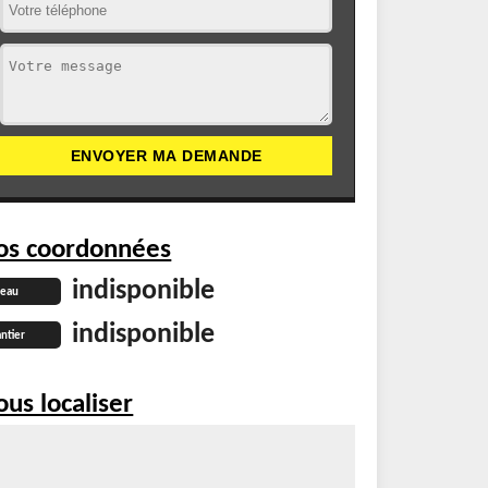
os coordonnées
indisponible
reau
indisponible
ntier
us localiser