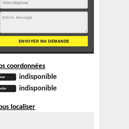
os coordonnées
indisponible
reau
indisponible
ntier
us localiser