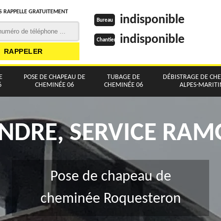
 RAPPELLE GRATUITEMENT
indisponible
Bureau
indisponible
Chantier
E
POSE DE CHAPEAU DE
TUBAGE DE
DÉBISTRAGE DE CH
6
CHEMINÉE 06
CHEMINÉE 06
ALPES-MARIT
NDRE, SERVICE RA
Pose de chapeau de
cheminée Roquesteron