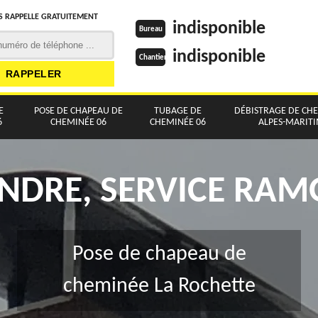
 RAPPELLE GRATUITEMENT
indisponible
Bureau
indisponible
Chantier
E
POSE DE CHAPEAU DE
TUBAGE DE
DÉBISTRAGE DE CH
6
CHEMINÉE 06
CHEMINÉE 06
ALPES-MARIT
NDRE, SERVICE RA
Pose de chapeau de
cheminée La Rochette