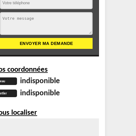
os coordonnées
indisponible
reau
indisponible
ntier
us localiser