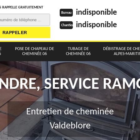
 RAPPELLE GRATUITEMENT
indisponible
Bureau
indisponible
Chantier
E
POSE DE CHAPEAU DE
TUBAGE DE
DÉBISTRAGE DE CH
6
CHEMINÉE 06
CHEMINÉE 06
ALPES-MARIT
NDRE, SERVICE RA
Entretien de cheminée
Valdeblore