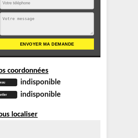
os coordonnées
indisponible
reau
indisponible
ntier
us localiser