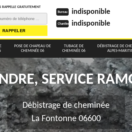
 RAPPELLE GRATUITEMENT
indisponible
Bureau
indisponible
Chantier
E
POSE DE CHAPEAU DE
TUBAGE DE
DÉBISTRAGE DE CH
6
CHEMINÉE 06
CHEMINÉE 06
ALPES-MARIT
NDRE, SERVICE RA
Débistrage de cheminée
La Fontonne 06600