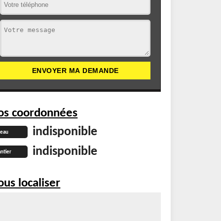
os coordonnées
indisponible
reau
indisponible
ntier
us localiser