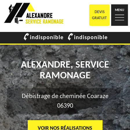
MENU
DEVIS
GRATUIT
indisponible
indisponible
ALEXANDRE, SERVICE
RAMONAGE
Débistrage de cheminée Coaraze
06390
VOIR NOS RÉALISATIONS