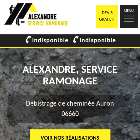
MENU
DEVIS
GRATUIT
indisponible
indisponible
ALEXANDRE, SERVICE
RAMONAGE
Débistrage de cheminée Auron
06660
VOIR NOS RÉALISATIONS