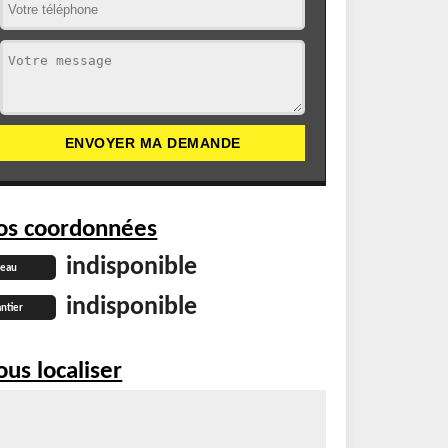
os coordonnées
indisponible
reau
indisponible
ntier
us localiser